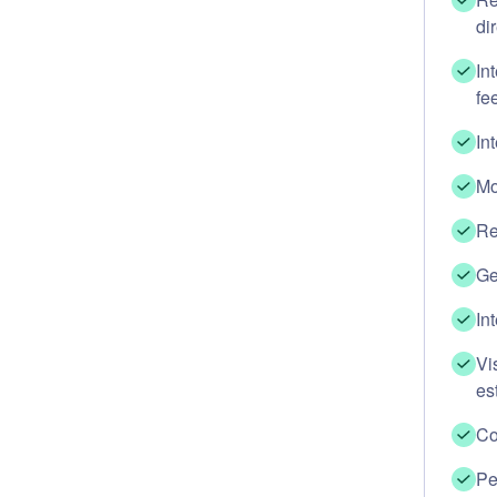
di
In
fe
In
Mo
Re
Ge
In
Vi
es
Co
Pe