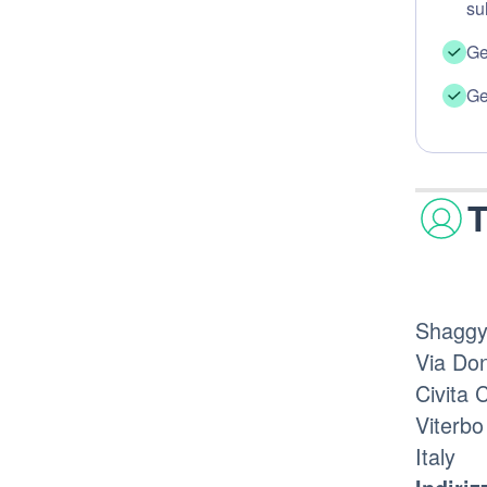
su
Ge
Ge
T
Shaggy 
Via Don
Civita 
Viterbo
Italy