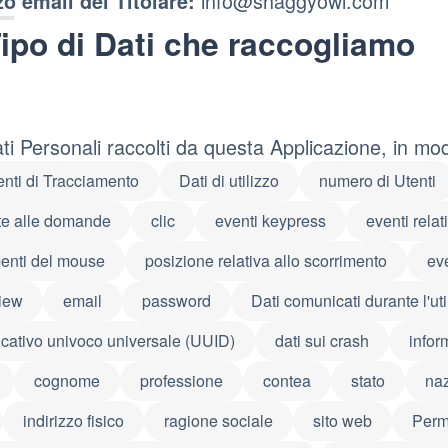
info@shaggyowl.com
zo email del Titolare:
ipo di Dati che raccogliamo
ati Personali raccolti da questa Applicazione, in mo
nti di Tracciamento
Dati di utilizzo
numero di Utenti
te alle domande
clic
eventi keypress
eventi relat
enti del mouse
posizione relativa allo scorrimento
ev
iew
email
password
Dati comunicati durante l'uti
ficativo univoco universale (UUID)
dati sui crash
infor
cognome
professione
contea
stato
na
indirizzo fisico
ragione sociale
sito web
Perm