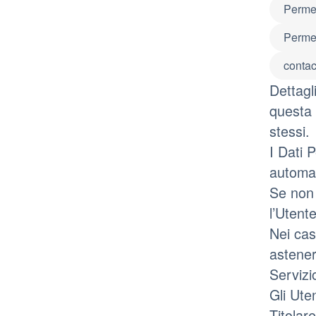
Permes
Perme
contac
Dettagl
questa 
stessi.
I Dati 
automat
Se non 
l’Utent
Nei casi
astener
Servizi
Gli Ute
Titolare