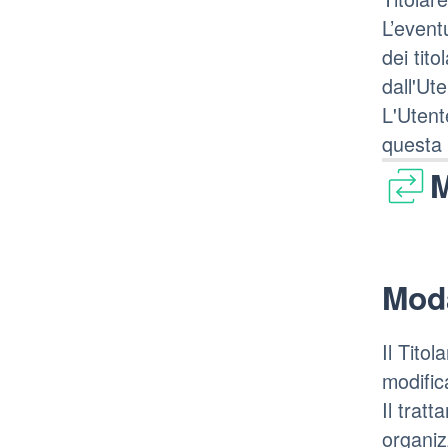
L’event
dei tito
dall'Ut
L'Utent
questa 
M
Moda
Il Tito
modific
Il trat
organizz