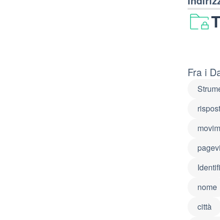
Indiriz
T
Fra i D
Strume
rispos
movim
pagev
Identi
nome
città