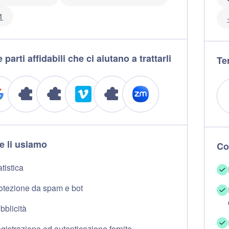
1
 parti affidabili che ci aiutano a trattarli
Ter
 li usiamo
Co
atistica
otezione da spam e bot
bblicità
gistrazione ed autenticazione fornite